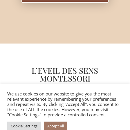
L’EVEIL DES SENS
MONTESSORI
Éducatrice Montessori
We use cookies on our website to give you the most
0/3 ans AMI
relevant experience by remembering your preferences
and repeat visits. By clicking “Accept All”, you consent to
the use of ALL the cookies. However, you may visit
"Cookie Settings" to provide a controlled consent.
contact@leveildessensmontessori.com
Cookie Settings
Accept All