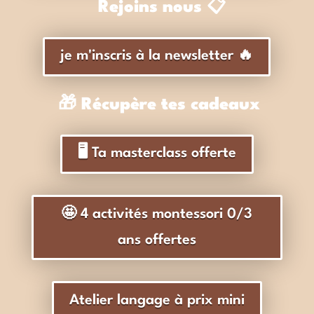
Rejoins nous 📋
je m'inscris à la newsletter 🔥
🎁 Récupère tes cadeaux
🖥️ Ta masterclass offerte
🤩 4 activités montessori 0/3
ans offertes
Atelier langage à prix mini