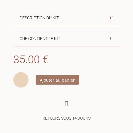
DESCRIPTION DU KIT
QUE CONTIENT LE KIT
35.00
€
quantité
Ajouter au panier
de
Kit
à
tartiner

RETOURS SOUS 14 JOURS