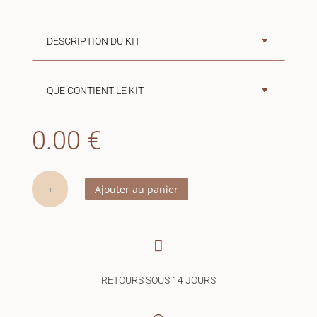
DESCRIPTION DU KIT
QUE CONTIENT LE KIT
0.00
€
quantité
Ajouter au panier
de
Nomenclature
Famille
du

Lion
RETOURS SOUS 14 JOURS